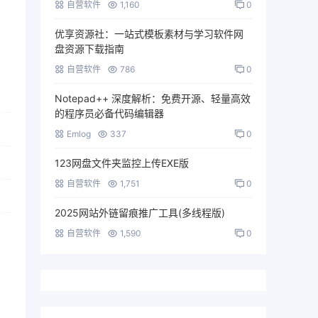
自营软件
1,160
0
优享资源社：一站式模板素材与学习软件网
盘资源下载指南
自营软件
786
0
Notepad++ 深度解析：免费开源、轻量高效
的程序员必备代码编辑器
Emlog
337
0
123网盘文件夹监控上传EXE版
自营软件
1,751
0
2025网站外链留痕推广工具(多线程版)
自营软件
1,590
0