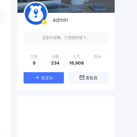
admin
这家伙很懒，只想把你留下。
文章
收藏
人气
粉丝
9
234
16,908
关注Ta
发私信